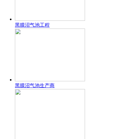
黑膜沼气池工程
黑膜沼气池生产商