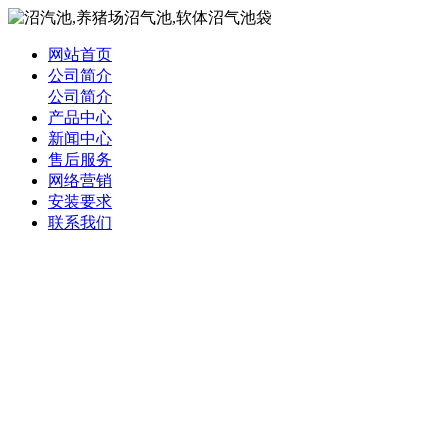
网站首页
公司简介
公司简介
产品中心
新闻中心
售后服务
网络营销
安装要求
联系我们