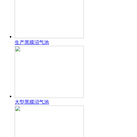
生产黑膜沼气池
大型黑膜沼气池