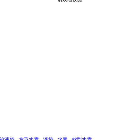
箱液袋
方形水囊
液袋
水囊
枕型水囊