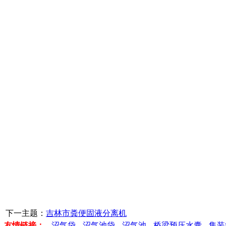
下一主题：
吉林市粪便固液分离机
友情链接：
沼气袋
沼气池袋
沼气池
桥梁预压水囊
集装