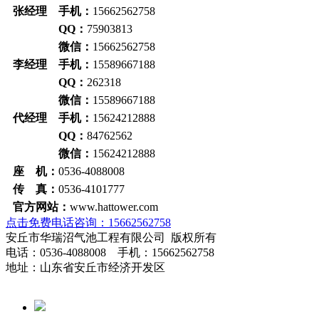
张经理 手机：
15662562758
QQ：
75903813
微信：
15662562758
李经理 手机：
15589667188
QQ：
262318
微信：
15589667188
代经理 手机：
15624212888
QQ：
84762562
微信：
15624212888
座 机：
0536-4088008
传 真：
0536-4101777
官方网站：
www.hattower.com
点击免费电话咨询：15662562758
安丘市华瑞沼气池工程有限公司 版权所有
电话：0536-4088008 手机：15662562758
地址：山东省安丘市经济开发区