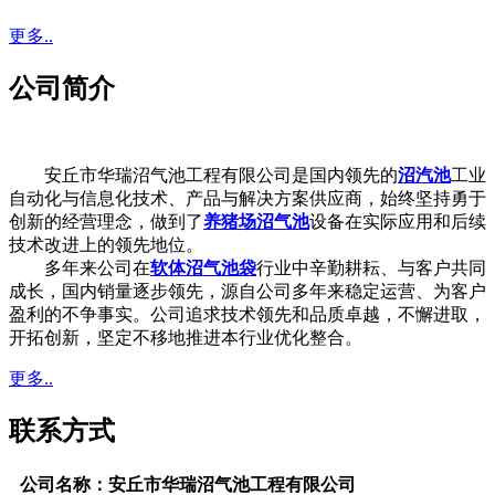
更多..
公司简介
安丘市华瑞沼气池工程有限公司是国内领先的
沼汽池
工业
自动化与信息化技术、产品与解决方案供应商，始终坚持勇于
创新的经营理念，做到了
养猪场沼气池
设备在实际应用和后续
技术改进上的领先地位。
多年来公司在
软体沼气池袋
行业中辛勤耕耘、与客户共同
成长，国内销量逐步领先，源自公司多年来稳定运营、为客户
盈利的不争事实。公司追求技术领先和品质卓越，不懈进取，
开拓创新，坚定不移地推进本行业优化整合。
更多..
联系方式
公司名称：安丘市华瑞沼气池工程有限公司