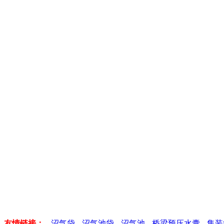
友情链接：
沼气袋
沼气池袋
沼气池
桥梁预压水囊
集装