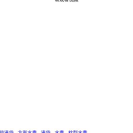
箱液袋
方形水囊
液袋
水囊
枕型水囊