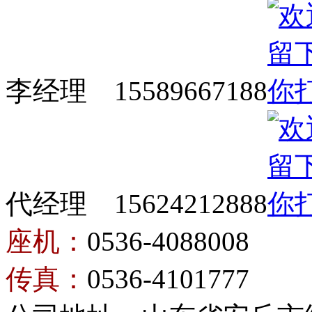
李经理 15589667188
代经理 15624212888
座机：
0536-4088008
传真：
0536-4101777