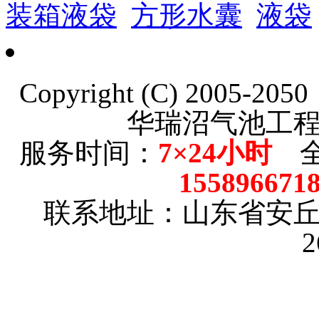
装箱液袋
方形水囊
液袋
Copyright (C) 2005-20
华瑞沼气池工
服务时间：
7×24小时
全
15589667
联系地址：山东省安
2