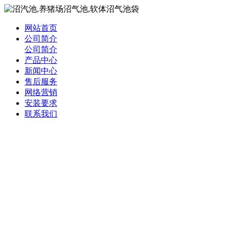
网站首页
公司简介
公司简介
产品中心
新闻中心
售后服务
网络营销
安装要求
联系我们