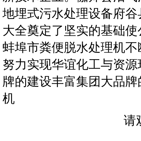
地埋式污水处理设备府谷
大全奠定了坚实的基础使
蚌埠市粪便脱水处理机不
努力实现华谊化工与资源
牌的建设丰富集团大品牌
机
请