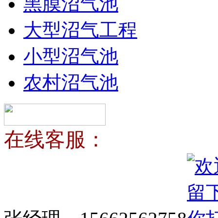
黑膜沼气池
大型沼气工程
小型沼气池
农村沼气池
在线客服：