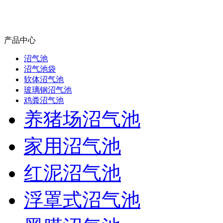
产品中心
沼气池
沼气池袋
软体沼气池
玻璃钢沼气池
鸡粪沼气池
养猪场沼气池
家用沼气池
红泥沼气池
浮罩式沼气池