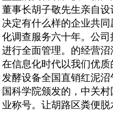
董事长胡子敬先生亲自设
决定有什么样的企业共同
化调查服务六十年。公司
进行全面管理。的经营沼
在信息化时代以我们优质
发酵设备全国直销红泥沼
国科学院颁发的，中关村
业称号。让胡路区粪便脱