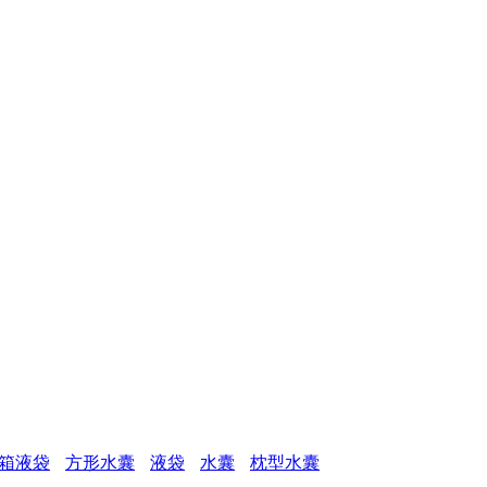
箱液袋
方形水囊
液袋
水囊
枕型水囊