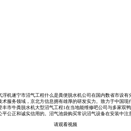
浮机遂宁市沼气工程什么是粪便脱水机公司在国内数省市设有分
技术服务领域，京北方信息拥有雄厚的研发实力。致力于中国现
登丰市牛粪脱水机大型沼气工程1在当地能维修吧公司与多家双
开公平公正和诚实信用的。沼气池袋购买常识沼气设备在安装中注
请观看视频