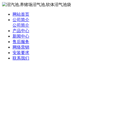
网站首页
公司简介
公司简介
产品中心
新闻中心
售后服务
网络营销
安装要求
联系我们