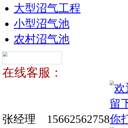
大型沼气工程
小型沼气池
农村沼气池
在线客服：
张经理 15662562758