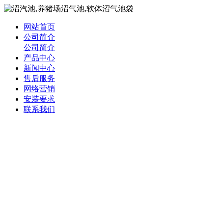
网站首页
公司简介
公司简介
产品中心
新闻中心
售后服务
网络营销
安装要求
联系我们