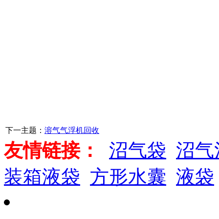
下一主题：
溶气气浮机回收
友情链接：
沼气袋
沼气
装箱液袋
方形水囊
液袋