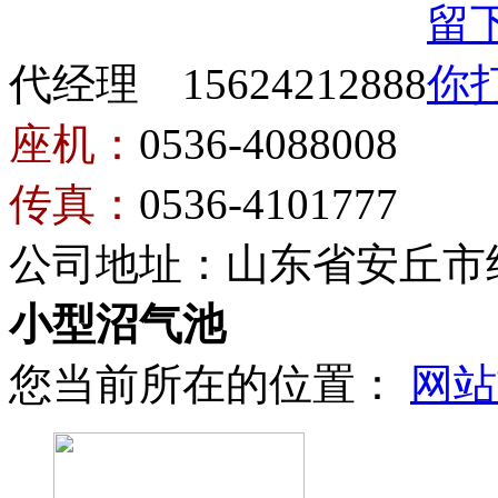
代经理 15624212888
座机：
0536-4088008
传真：
0536-4101777
公司地址：山东省安丘市
小型沼气池
您当前所在的位置：
网站