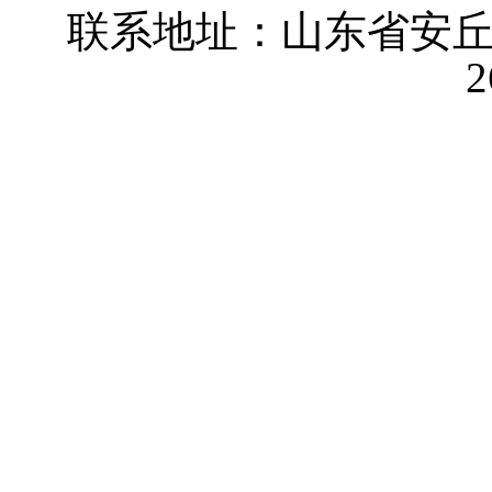
联系地址：山东省安
2