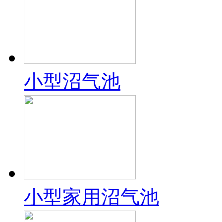
小型沼气池
小型家用沼气池