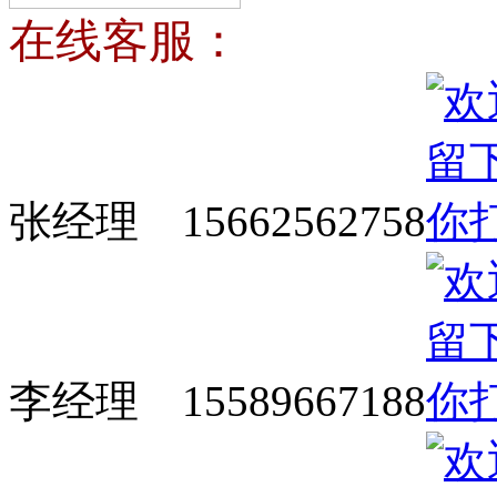
在线客服：
张经理 15662562758
李经理 15589667188