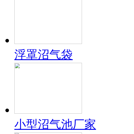
浮罩沼气袋
小型沼气池厂家