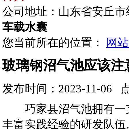
公司地址：山东省安丘市
车载水囊
您当前所在的位置：
网站
玻璃钢沼气池应该注
发布时间：2023-11-06 
巧家县沼气池拥有一支
丰富实践经验的研发队伍