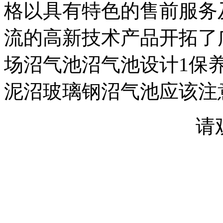
格以具有特色的售前服务
流的高新技术产品开拓了
场沼气池沼气池设计1保
泥沼玻璃钢沼气池应该注
请