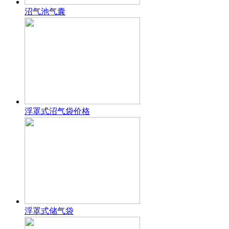
沼气池气囊
浮罩式沼气袋价格
浮罩式储气袋