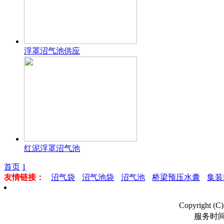
浮罩沼气池供应
红泥浮罩沼气池
首页
1
友情链接：
沼气袋
沼气池袋
沼气池
桥梁预压水囊
集装
Copyright
服务时