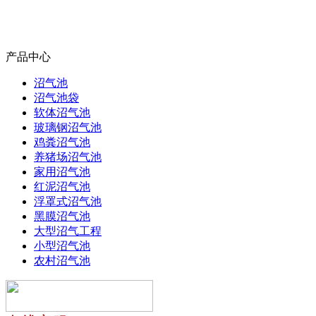
产品中心
沼气池
沼气池袋
软体沼气池
玻璃钢沼气池
鸡粪沼气池
养猪场沼气池
家用沼气池
红泥沼气池
浮罩式沼气池
黑膜沼气池
大型沼气工程
小型沼气池
农村沼气池