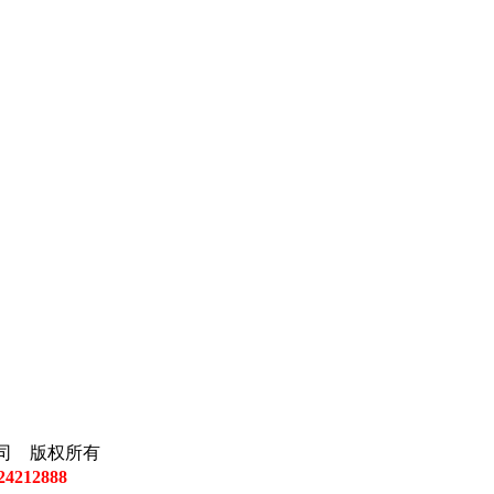
程有限公司 版权所有
24212888