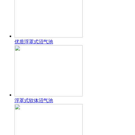
优质浮罩式沼气池
浮罩式软体沼气池