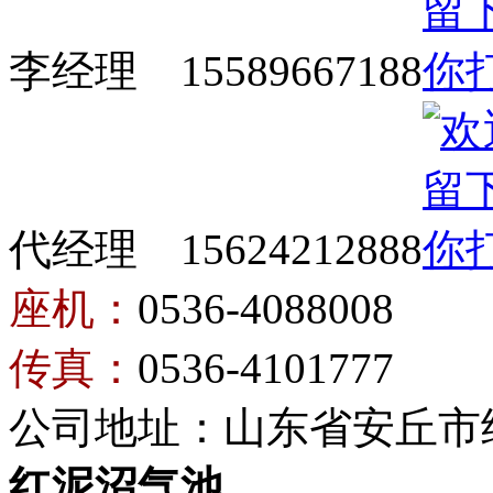
李经理 15589667188
代经理 15624212888
座机：
0536-4088008
传真：
0536-4101777
公司地址：山东省安丘市
红泥沼气池