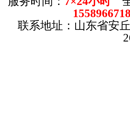
服务时间：
7×24小时
全
15589667
联系地址：山东省安
2