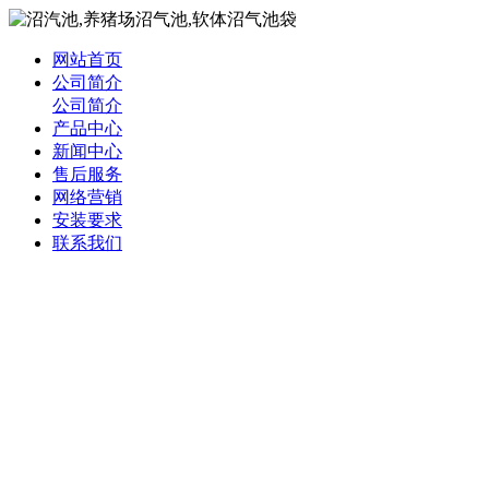
网站首页
公司简介
公司简介
产品中心
新闻中心
售后服务
网络营销
安装要求
联系我们