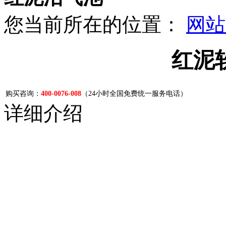
您当前所在的位置：
网站
红泥
购买咨询：
400-0076-008
（24小时全国免费统一服务电话）
详细介绍