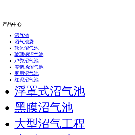
产品中心
沼气池
沼气池袋
软体沼气池
玻璃钢沼气池
鸡粪沼气池
养猪场沼气池
家用沼气池
红泥沼气池
浮罩式沼气池
黑膜沼气池
大型沼气工程