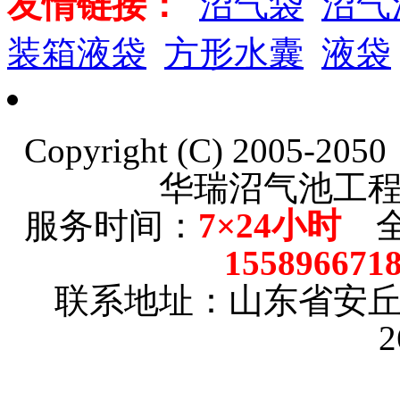
友情链接：
沼气袋
沼气
装箱液袋
方形水囊
液袋
Copyright (C) 2005-20
华瑞沼气池工
服务时间：
7×24小时
全
15589667
联系地址：山东省安
2