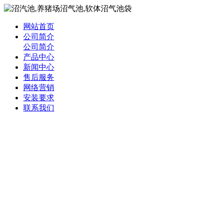
网站首页
公司简介
公司简介
产品中心
新闻中心
售后服务
网络营销
安装要求
联系我们