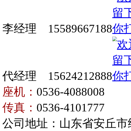
李经理 15589667188
代经理 15624212888
座机：
0536-4088008
传真：
0536-4101777
公司地址：山东省安丘市