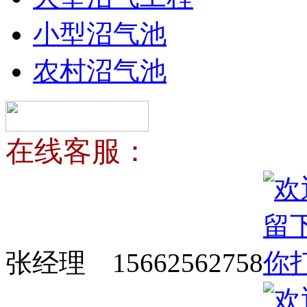
小型沼气池
农村沼气池
在线客服：
张经理 15662562758