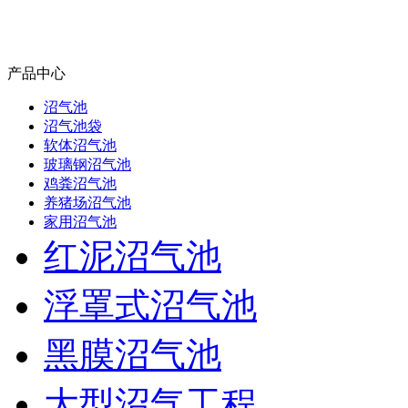
产品中心
沼气池
沼气池袋
软体沼气池
玻璃钢沼气池
鸡粪沼气池
养猪场沼气池
家用沼气池
红泥沼气池
浮罩式沼气池
黑膜沼气池
大型沼气工程